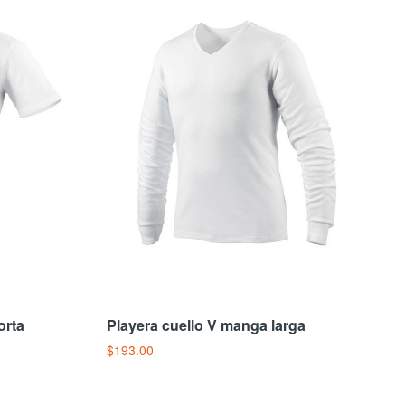
orta
Playera cuello V manga larga
$193.00
Añadir Al Carrito