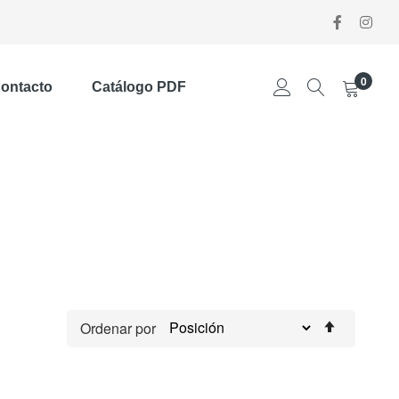
0
ontacto
Catálogo PDF
Establec
Ordenar por
direcció
descend