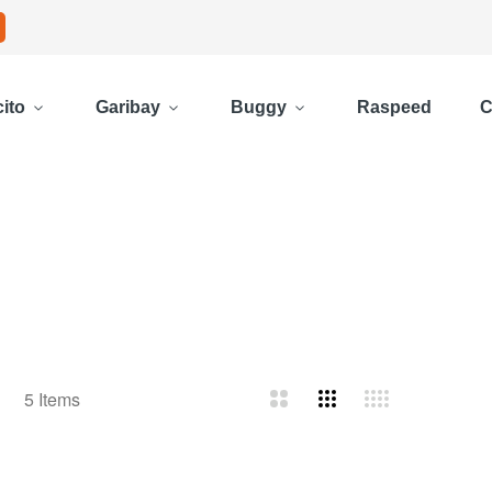
ito
Garibay
Buggy
Raspeed
C
rícula
Lista
5
Items