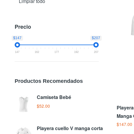
Limpiar todo
Precio
$147
$207
147
162
177
192
207
Productos Recomendados
Camiseta Bebé
P
c
$52.00
Playera
$
Manga 
$147.00
Añad
Playera cuello V manga corta
C