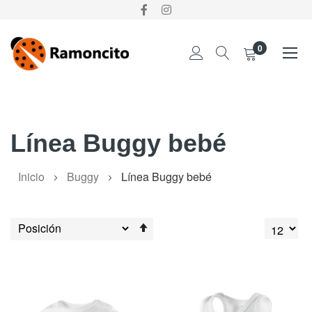
0
Ir
al
contenido
Línea Buggy bebé
Inicio
Buggy
Línea Buggy bebé
Establecer
dirección
descendente