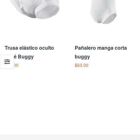
Trusa elástico oculto
Pañalero manga corta
bebé Buggy
buggy
$42.00
$63.00
Añadir Al Carrito
Añadir Al Carrito