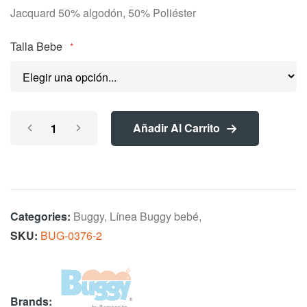
Jacquard 50% algodón, 50% Poliéster
images
gallery
Talla Bebe
Añadir Al Carrito
Categories:
Buggy
,
Línea Buggy bebé
,
SKU
BUG-0376-2
Brands: