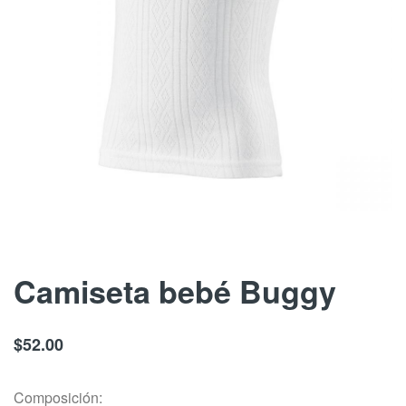
Skip
Camiseta bebé Buggy
to
the
$52.00
beginning
of
Composición:
the