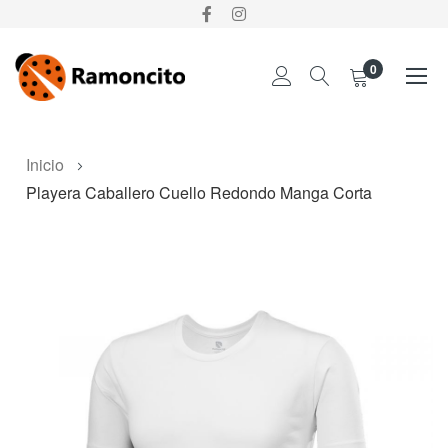
0
Ir
Inicio
al
Playera Caballero Cuello Redondo Manga Corta
contenido
Skip
to
the
end
of
the
images
gallery