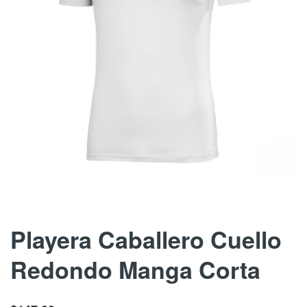
Skip
Playera Caballero Cuello
to
Redondo Manga Corta
the
beginning
of