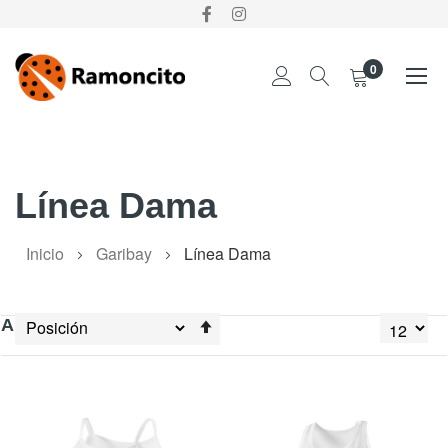
0
Ir
al
contenido
Línea Dama
Inicio
Garibay
Línea Dama
Establecer
Ahora comprando por
dirección
descendente