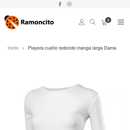
0
Ir
Inicio
Playera cuello redondo manga larga Dama
al
contenido
Skip
to
the
end
of
the
images
gallery