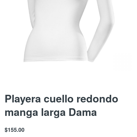
Skip
Playera cuello redondo
to
manga larga Dama
the
beginning
of
$155.00
the