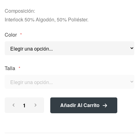
images
Composición:
gallery
Interlock 50% Algodón, 50% Poliéster.
Color
Talla
Añadir Al Carrito