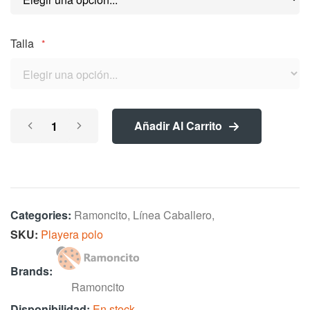
images
gallery
Talla
Añadir Al Carrito
Categories:
Ramoncito
,
Línea Caballero
,
SKU
Playera polo
Brands:
Ramoncito
En stock