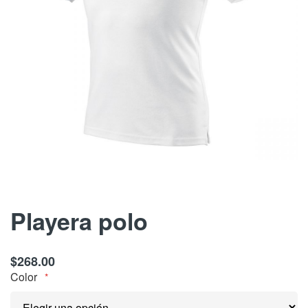
Skip
Playera polo
to
the
$268.00
beginning
Color
of
the