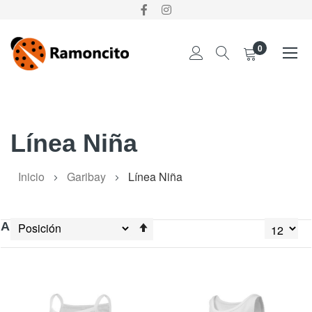
0
Ir
al
contenido
Línea Niña
Inicio
Garibay
Línea Niña
Establecer
Ahora comprando por
dirección
descendente